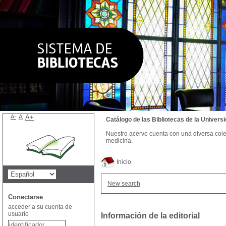
A-
A
A+
Catálogo de las Bibliotecas de la Univer
Nuestro acervo cuenta con una diversa colecc
medicina.
Inicio
New search
Conectarse
acceder a su cuenta de
usuario
Información de la editorial