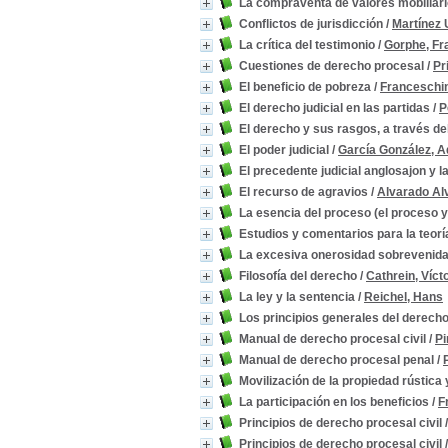
La compraventa de valores mobiliar
Conflictos de jurisdicción
/
Martínez 
La crítica del testimonio
/
Gorphe, Fr
Cuestiones de derecho procesal
/
Pr
El beneficio de pobreza
/
Franceschin
El derecho judicial en las partidas
/
P
El derecho y sus rasgos, a través d
El poder judicial
/
García González, A
El precedente judicial anglosajon y l
El recurso de agravios
/
Alvarado Al
La esencia del proceso (el proceso y
Estudios y comentarios para la teoría
La excesiva onerosidad sobrevenida 
Filosofía del derecho
/
Cathrein, Víct
La ley y la sentencia
/
Reichel, Hans
Los principios generales del derecho
Manual de derecho procesal civil
/
Pi
Manual de derecho procesal penal
/
Movilización de la propiedad rústica y
La participación en los beneficios
/
F
Principios de derecho procesal civil
Principios de derecho procesal civil