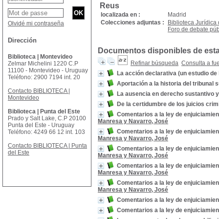
Reus
localizada en :
Madrid
Colecciones adjuntas :
Biblioteca Jurídica
Olvidé mi contraseña
Foro de debate púb
Dirección
Documentos disponibles de esta 
Biblioteca | Montevideo
Refinar búsqueda
Consulta a fu
Zelmar Michelini 1220 C.P
11100 - Montevideo - Uruguay
La acción declarativa (un estudio de 
Teléfono: 2900 7194 int. 20
Aportación a la historia del tribuna
Contacto BIBLIOTECA |
La ausencia en derecho sustantivo y
Montevideo
De la certidumbre de los juicios crim
Biblioteca | Punta del Este
Comentarios a la ley de enjuiciamien
Prado y Salt Lake, C.P 20100
Manresa y Navarro, José
Punta del Este - Uruguay
Comentarios a la ley de enjuiciamien
Teléfono: 4249 66 12 int. 103
Manresa y Navarro, José
Contacto BIBLIOTECA | Punta
Comentarios a la ley de enjuiciamien
del Este
Manresa y Navarro, José
Comentarios a la ley de enjuiciamien
Manresa y Navarro, José
Comentarios a la ley de enjuiciamien
Manresa y Navarro, José
Comentarios a la ley de enjuiciamien
Comentarios a la ley de enjuiciamien