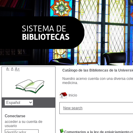
A-
A
A+
Catálogo de las Bibliotecas de la Univer
Nuestro acervo cuenta con una diversa colecc
medicina.
Inicio
New search
Conectarse
acceder a su cuenta de
usuario
Comentarios a la ley de enjuiciamiento c