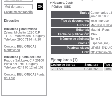
y Navarro, José
Público
ISBD
Olvidé mi contraseña
Título :
Comentarios a l
junio de 1880
Dirección
Tipo de documento:
texto impreso
Autores:
Manresa y Nava
Biblioteca | Montevideo
Editorial:
Madrid : Reus
Zelmar Michelini 1220 C.P
Fecha de publicación:
1947
11100 - Montevideo - Uruguay
Número de páginas:
Tomo 7
Teléfono: 2900 7194 int. 20
Idioma :
Español (
spa
)
Contacto BIBLIOTECA |
Palabras clave:
LEYES
ENJUIC
Montevideo
Link:
https://biblio.
Biblioteca | Punta del Este
Ejemplares (1)
Prado y Salt Lake, C.P 20100
Punta del Este - Uruguay
Código de barras
Signatura
Tipo 
Teléfono: 4249 66 12 int. 103
GEL1724
CAJA 292
Libro
Contacto BIBLIOTECA | Punta
del Este