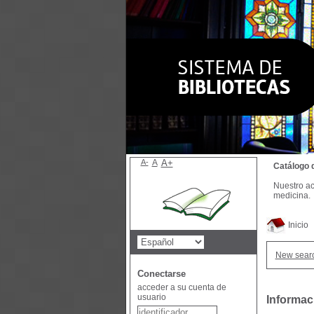
A-
A
A+
Catálogo 
Nuestro ac
medicina.
Inicio
New sear
Conectarse
acceder a su cuenta de
usuario
Informac