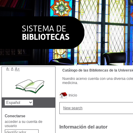
A-
A
A+
Catálogo de las Bibliotecas de la Univer
Nuestro acervo cuenta con una diversa colecc
medicina.
Inicio
New search
Conectarse
acceder a su cuenta de
usuario
Información del autor