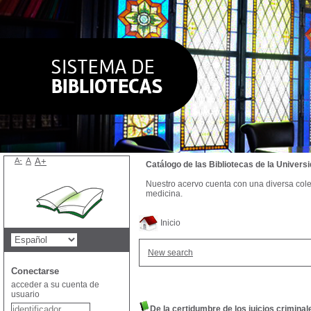
A-
A
A+
Catálogo de las Bibliotecas de la Univer
Nuestro acervo cuenta con una diversa colecc
medicina.
Inicio
New search
Conectarse
acceder a su cuenta de
usuario
De la certidumbre de los juicios criminal