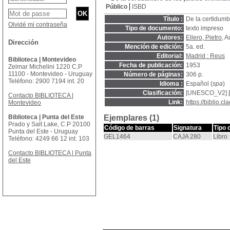
Público
ISBD
Título :
De la certidumbr
Olvidé mi contraseña
Tipo de documento:
texto impreso
Autores:
Ellero, Pietro
, A
Dirección
Mención de edición:
5a. ed.
Editorial:
Madrid : Reus
Biblioteca | Montevideo
Fecha de publicación:
1953
Zelmar Michelini 1220 C.P
11100 - Montevideo - Uruguay
Número de páginas:
306 p.
Teléfono: 2900 7194 int. 20
Idioma :
Español (
spa
)
Clasificación:
[UNESCO_V2]
Contacto BIBLIOTECA |
Link:
https://biblio.
Montevideo
Biblioteca | Punta del Este
Ejemplares (1)
Prado y Salt Lake, C.P 20100
Código de barras
Signatura
Tipo 
Punta del Este - Uruguay
GEL1464
CAJA 280
Libro
Teléfono: 4249 66 12 int. 103
Contacto BIBLIOTECA | Punta
del Este