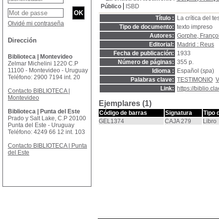
Público
ISBD
Título :
La crítica del t
Olvidé mi contraseña
Tipo de documento:
texto impreso
Autores:
Gorphe, Franço
Dirección
Editorial:
Madrid : Reus
Fecha de publicación:
1933
Biblioteca | Montevideo
Número de páginas:
355 p.
Zelmar Michelini 1220 C.P
11100 - Montevideo - Uruguay
Idioma :
Español (
spa
)
Teléfono: 2900 7194 int. 20
Palabras clave:
TESTIMONIO
Link:
https://biblio.
Contacto BIBLIOTECA |
Montevideo
Ejemplares (1)
Biblioteca | Punta del Este
Código de barras
Signatura
Tipo 
Prado y Salt Lake, C.P 20100
GEL1374
CAJA 279
Libro
Punta del Este - Uruguay
Teléfono: 4249 66 12 int. 103
Contacto BIBLIOTECA | Punta
del Este