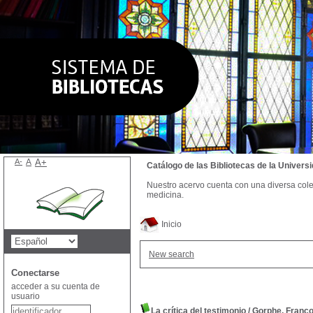
A-
A
A+
Catálogo de las Bibliotecas de la Univer
Nuestro acervo cuenta con una diversa colecc
medicina.
Inicio
New search
Conectarse
acceder a su cuenta de
usuario
La crítica del testimonio
/
Gorphe, Franço