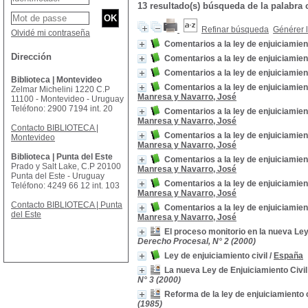
13 resultado(s) búsqueda de la palabra
Refinar búsqueda
Générer l
Olvidé mi contraseña
Comentarios a la ley de enjuiciamient
Dirección
Comentarios a la ley de enjuiciamient
Comentarios a la ley de enjuiciamient
Biblioteca | Montevideo
Comentarios a la ley de enjuiciamien
Zelmar Michelini 1220 C.P
Manresa y Navarro, José
11100 - Montevideo - Uruguay
Teléfono: 2900 7194 int. 20
Comentarios a la ley de enjuiciamien
Manresa y Navarro, José
Contacto BIBLIOTECA |
Comentarios a la ley de enjuiciamien
Montevideo
Manresa y Navarro, José
Biblioteca | Punta del Este
Comentarios a la ley de enjuiciamien
Prado y Salt Lake, C.P 20100
Manresa y Navarro, José
Punta del Este - Uruguay
Comentarios a la ley de enjuiciamien
Teléfono: 4249 66 12 int. 103
Manresa y Navarro, José
Contacto BIBLIOTECA | Punta
Comentarios a la ley de enjuiciamien
del Este
Manresa y Navarro, José
El proceso monitorio en la nueva Ley
Derecho Procesal, N° 2 (2000)
Ley de enjuiciamiento civil
/
España
La nueva Ley de Enjuiciamiento Civil
N° 3 (2000)
Reforma de la ley de enjuiciamiento 
(1985)