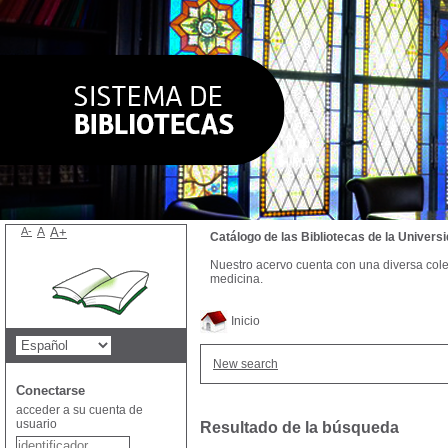
A-
A
A+
Catálogo de las Bibliotecas de la Univer
Nuestro acervo cuenta con una diversa colecc
medicina.
Inicio
New search
Conectarse
acceder a su cuenta de
usuario
Resultado de la búsqueda