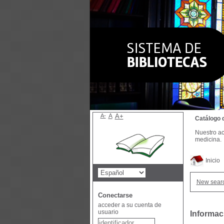
A-
A
A+
Catálogo 
Nuestro ac
medicina.
Inicio
New sear
Conectarse
acceder a su cuenta de
usuario
Informaci