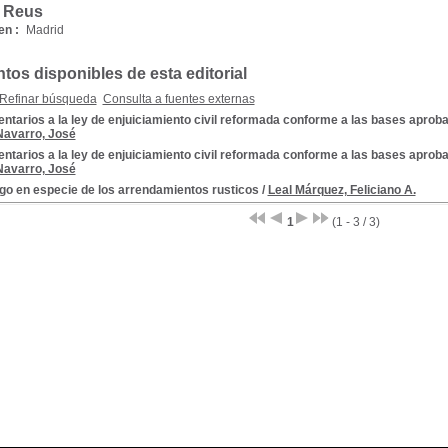
l Reus
en :
Madrid
os disponibles de esta editorial
Refinar búsqueda
Consulta a fuentes externas
tarios a la ley de enjuiciamiento civil reformada conforme a las bases aprobad
Navarro, José
tarios a la ley de enjuiciamiento civil reformada conforme a las bases aprobad
Navarro, José
go en especie de los arrendamientos rusticos
/
Leal Márquez, Feliciano A.
1
(1 - 3 / 3)