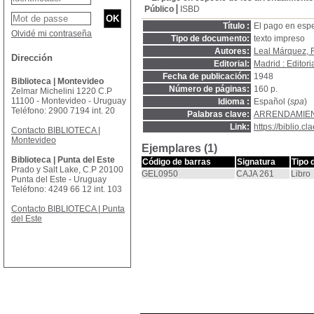
Público
ISBD
Título :
El pago en espe
Olvidé mi contraseña
Tipo de documento:
texto impreso
Autores:
Leal Márquez, F
Dirección
Editorial:
Madrid : Editor
Fecha de publicación:
1948
Biblioteca | Montevideo
Número de páginas:
160 p.
Zelmar Michelini 1220 C.P
11100 - Montevideo - Uruguay
Idioma :
Español (
spa
)
Teléfono: 2900 7194 int. 20
Palabras clave:
ARRENDAMIE
Link:
https://biblio.
Contacto BIBLIOTECA |
Montevideo
Ejemplares (1)
Biblioteca | Punta del Este
Código de barras
Signatura
Tipo 
Prado y Salt Lake, C.P 20100
GEL0950
CAJA 261
Libro
Punta del Este - Uruguay
Teléfono: 4249 66 12 int. 103
Contacto BIBLIOTECA | Punta
del Este