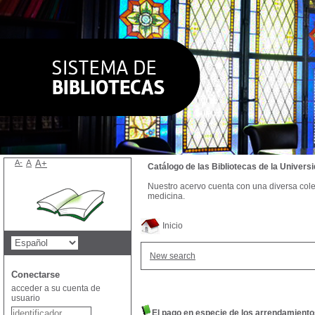
A-
A
A+
Catálogo de las Bibliotecas de la Univer
Nuestro acervo cuenta con una diversa colecc
medicina.
Inicio
New search
Conectarse
acceder a su cuenta de
usuario
El pago en especie de los arrendamiento