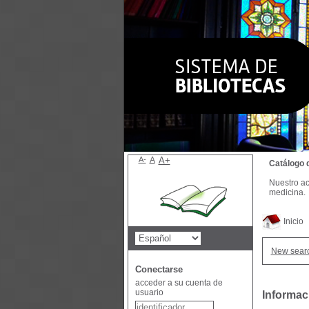
A-
A
A+
Catálogo 
Nuestro ac
medicina.
Inicio
New sear
Conectarse
acceder a su cuenta de
usuario
Informac