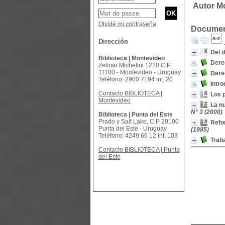
Autor M
Olvidé mi contraseña
Document
Dirección
Del d
Biblioteca | Montevideo
Derec
Zelmar Michelini 1220 C.P
11100 - Montevideo - Uruguay
Derec
Teléfono: 2900 7194 int. 20
Intro
Contacto BIBLIOTECA |
Los p
Montevideo
La nu
N° 3 (2000)
Biblioteca | Punta del Este
Prado y Salt Lake, C.P 20100
Refor
Punta del Este - Uruguay
(1985)
Teléfono: 4249 66 12 int. 103
Trab
Contacto BIBLIOTECA | Punta
del Este