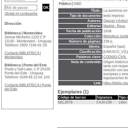
Público
ISBD
Título :
La ausencia en 
Olvidé mi contraseña
Tipo de documento:
texto impreso
Autores:
Ogayar y Ayllo
Dirección
Editorial:
Madrid : Reus
Fecha de publicación:
1936
Biblioteca | Montevideo
Colección:
Biblioteca Jurí
Zelmar Michelini 1220 C.P
11100 - Montevideo - Uruguay
Número de páginas:
239 p.
Teléfono: 2900 7194 int. 20
Idioma :
Español (
spa
)
Clasificación:
[UNESCO_V2]
Contacto BIBLIOTECA |
Palabras clave:
CODIGO CIVIL
Montevideo
Nota de contenido:
Origen histórico
Biblioteca | Punta del Este
tanto con respe
Prado y Salt Lake, C.P 20100
relación con la
Punta del Este - Uruguay
europeas y amer
Teléfono: 4249 66 12 int. 103
legislaciones f
Link:
https://biblio.
Contacto BIBLIOTECA | Punta
del Este
Ejemplares (1)
Código de barras
Signatura
Tipo 
GEL2078
CAJA 238
Libro