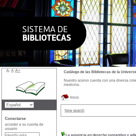
A-
A
A+
Catálogo de las Bibliotecas de la Univer
Nuestro acervo cuenta con una diversa colecc
medicina.
Inicio
New search
Conectarse
acceder a su cuenta de
usuario
La ausencia en derecho sustantivo y adj