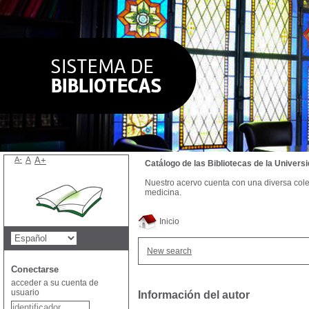
A-
A
A+
Catálogo de las Bibliotecas de la Univer
Nuestro acervo cuenta con una diversa colecc
medicina.
Inicio
New search
Conectarse
acceder a su cuenta de
usuario
Información del autor