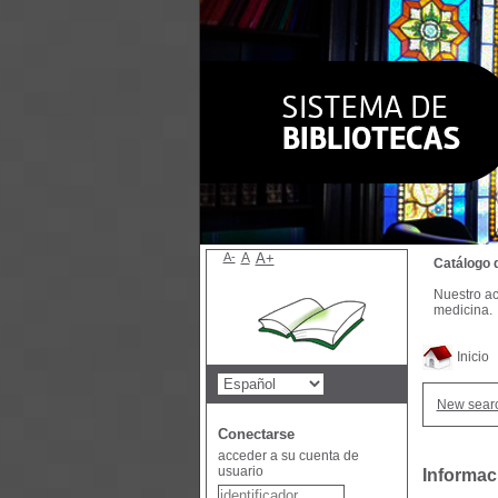
A-
A
A+
Catálogo 
Nuestro ac
medicina.
Inicio
New sear
Conectarse
acceder a su cuenta de
usuario
Informac