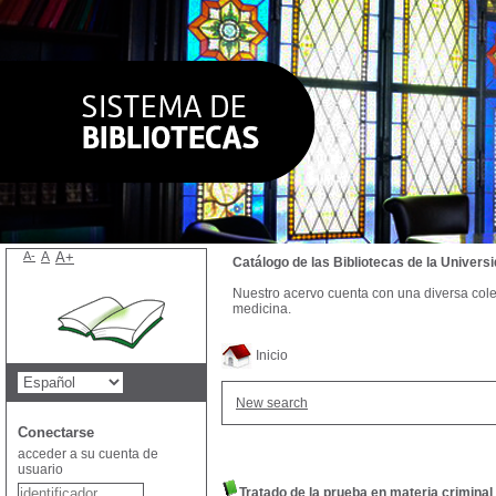
A-
A
A+
Catálogo de las Bibliotecas de la Univer
Nuestro acervo cuenta con una diversa colecc
medicina.
Inicio
New search
Conectarse
acceder a su cuenta de
usuario
Tratado de la prueba en materia criminal