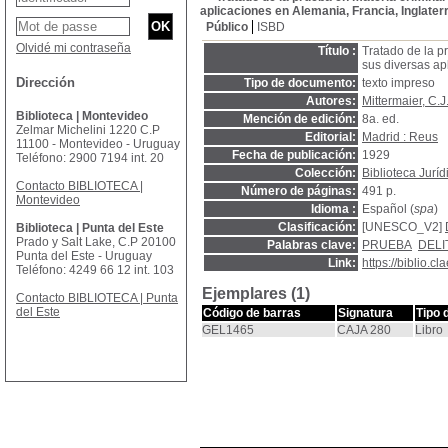
aplicaciones en Alemania, Francia, Inglaterre
Público
ISBD
Olvidé mi contraseña
Título :
Tratado de la p
sus diversas apl
Dirección
Tipo de documento:
texto impreso
Autores:
Mittermaier, C.J
Biblioteca | Montevideo
Mención de edición:
8a. ed.
Zelmar Michelini 1220 C.P
Editorial:
Madrid : Reus
11100 - Montevideo - Uruguay
Fecha de publicación:
1929
Teléfono: 2900 7194 int. 20
Colección:
Biblioteca Jurí
Contacto BIBLIOTECA |
Número de páginas:
491 p.
Montevideo
Idioma :
Español (
spa
)
Clasificación:
[UNESCO_V2]
Biblioteca | Punta del Este
Prado y Salt Lake, C.P 20100
Palabras clave:
PRUEBA
DELI
Punta del Este - Uruguay
Link:
https://biblio.
Teléfono: 4249 66 12 int. 103
Ejemplares (1)
Contacto BIBLIOTECA | Punta
del Este
Código de barras
Signatura
Tipo 
GEL1465
CAJA 280
Libro