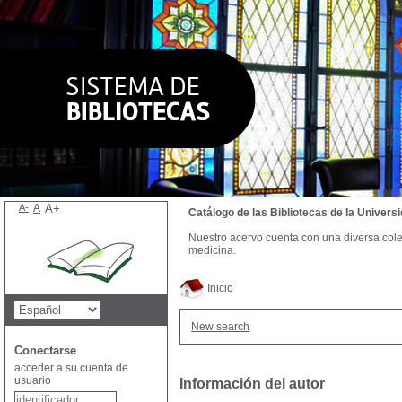
A-
A
A+
Catálogo de las Bibliotecas de la Univer
Nuestro acervo cuenta con una diversa colecc
medicina.
Inicio
New search
Conectarse
acceder a su cuenta de
usuario
Información del autor