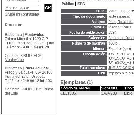
Público
ISBD
Título :
Manual de dere
Olvidé mi contraseña
Tipo de documento:
texto impreso
Autores:
Pina, Rafael de
Dirección
Editorial:
Madrid : Reus
Fecha de publicación:
1934
Biblioteca | Montevideo
Colección:
Biblioteca Jurí
Zelmar Michelini 1220 C.P
11100 - Montevideo - Uruguay
Número de páginas:
380 p.
Teléfono: 2900 7194 int. 20
Idioma :
Español (
spa
)
Clasificación:
[UNESCO_V2]
Contacto BIBLIOTECA |
[UNESCO_V2]
Montevideo
[UNESCO_V2]
Palabras clave:
JURISDICCION
Biblioteca | Punta del Este
Prado y Salt Lake, C.P 20100
Link:
https://biblio.
Punta del Este - Uruguay
Teléfono: 4249 66 12 int. 103
Ejemplares (1)
Código de barras
Signatura
Tipo 
Contacto BIBLIOTECA | Punta
del Este
GEL1505
CAJA 283
Libro