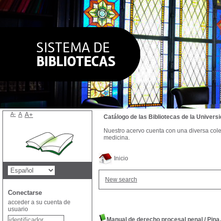
A-
A
A+
Catálogo de las Bibliotecas de la Univer
Nuestro acervo cuenta con una diversa colecc
medicina.
Inicio
New search
Conectarse
acceder a su cuenta de
usuario
Manual de derecho procesal penal
/
Pina