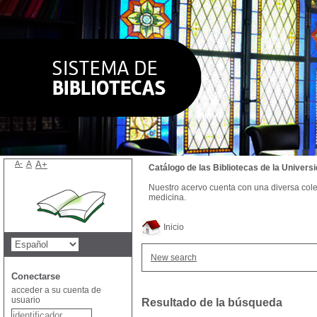
A-
A
A+
Catálogo de las Bibliotecas de la Univer
Nuestro acervo cuenta con una diversa colecc
medicina.
Inicio
New search
Conectarse
acceder a su cuenta de
usuario
Resultado de la búsqueda