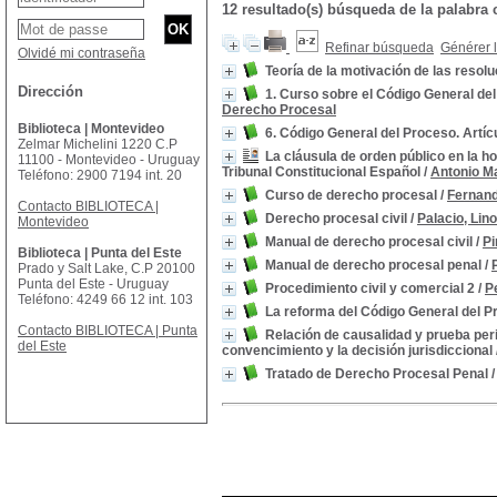
12 resultado(s) búsqueda de la palab
Refinar búsqueda
Générer l
Olvidé mi contraseña
Teoría de la motivación de las resolu
Dirección
1. Curso sobre el Código General de
Derecho Procesal
Biblioteca | Montevideo
6. Código General del Proceso. Artíc
Zelmar Michelini 1220 C.P
La cláusula de orden público en la h
11100 - Montevideo - Uruguay
Tribunal Constitucional Español
/
Antonio M
Teléfono: 2900 7194 int. 20
Curso de derecho procesal
/
Fernand
Contacto BIBLIOTECA |
Derecho procesal civil
/
Palacio, Lin
Montevideo
Manual de derecho procesal civil
/
Pi
Biblioteca | Punta del Este
Manual de derecho procesal penal
/
Prado y Salt Lake, C.P 20100
Punta del Este - Uruguay
Procedimiento civil y comercial 2
/
P
Teléfono: 4249 66 12 int. 103
La reforma del Código General del 
Contacto BIBLIOTECA | Punta
Relación de causalidad y prueba peric
del Este
convencimiento y la decisión jurisdiccional
Tratado de Derecho Procesal Penal