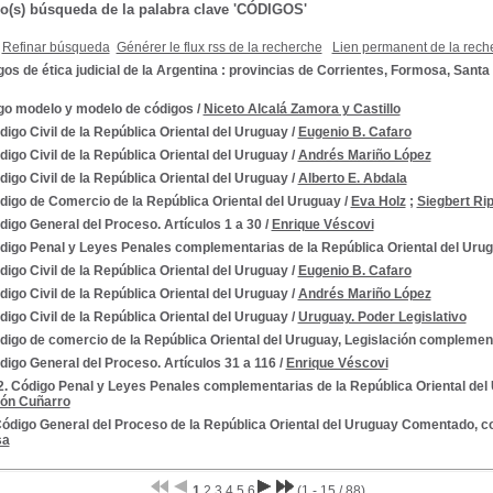
do(s) búsqueda de la palabra clave 'CÓDIGOS'
Refinar búsqueda
Générer le flux rss de la recherche
Lien permanent de la rech
os de ética judicial de la Argentina : provincias de Corrientes, Formosa, Santa
go modelo y modelo de códigos
/
Niceto Alcalá Zamora y Castillo
digo Civil de la República Oriental del Uruguay
/
Eugenio B. Cafaro
digo Civil de la República Oriental del Uruguay
/
Andrés Mariño López
digo Civil de la República Oriental del Uruguay
/
Alberto E. Abdala
digo de Comercio de la República Oriental del Uruguay
/
Eva Holz
;
Siegbert Ri
digo General del Proceso. Artículos 1 a 30
/
Enrique Véscovi
ódigo Penal y Leyes Penales complementarias de la República Oriental del Uru
digo Civil de la República Oriental del Uruguay
/
Eugenio B. Cafaro
digo Civil de la República Oriental del Uruguay
/
Andrés Mariño López
digo Civil de la República Oriental del Uruguay
/
Uruguay. Poder Legislativo
digo de comercio de la República Oriental del Uruguay, Legislación complemen
digo General del Proceso. Artículos 31 a 116
/
Enrique Véscovi
.2. Código Penal y Leyes Penales complementarias de la República Oriental del U
gón Cuñarro
ódigo General del Proceso de la República Oriental del Uruguay Comentado, co
sa
1
2
3
4
5
6
(1 - 15 / 88)