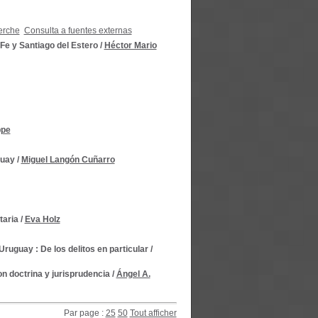
erche
Consulta a fuentes externas
 Fe y Santiago del Estero
/
Héctor Mario
ppe
guay
/
Miguel Langón Cuñarro
taria
/
Eva Holz
ruguay : De los delitos en particular
/
n doctrina y jurisprudencia
/
Ángel A.
Par page :
25
50
Tout afficher