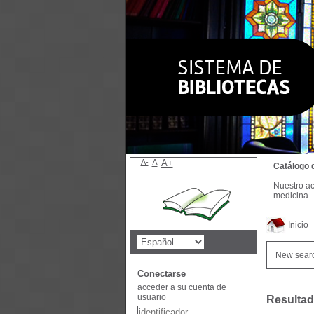
A-
A
A+
Catálogo 
Nuestro ac
medicina.
Inicio
New sear
Conectarse
acceder a su cuenta de
usuario
Resultad