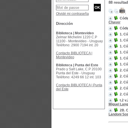
88 resulta
Olvidé mi contraseña
Códig
Chayer
Dirección
Códi
Biblioteca | Montevideo
1. Có
Zelmar Michelini 1220 C.P
1. Có
11100 - Montevideo - Uruguay
Teléfono: 2900 7194 int. 20
1. Có
1. Có
Contacto BIBLIOTECA |
Montevideo
1. Có
1. C
Biblioteca | Punta del Este
Prado y Salt Lake, C.P 20100
2. Có
Punta del Este - Uruguay
2. Có
Teléfono: 4249 66 12 int. 103
2. Có
Contacto BIBLIOTECA | Punta
2. Có
del Este
2. Có
t.2 v
Miguel Lan
2B. C
Landoni So