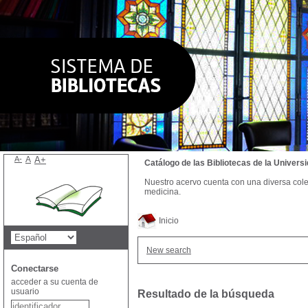
A-
A
A+
Catálogo de las Bibliotecas de la Univer
Nuestro acervo cuenta con una diversa colecc
medicina.
Inicio
New search
Conectarse
acceder a su cuenta de
usuario
Resultado de la búsqueda