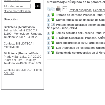
8 resultado(s) búsqueda de la palabr
Refinar búsqueda
Générer l
Olvidé mi contraseña
Tratado de Derecho Procesal Penal
Dirección
Competencia de las fiscalías de Gobie
Pretensiones laborales del empleado
Biblioteca | Montevideo
N° 6 (ene. - mar., 2015)
Zelmar Michelini 1220 C.P
Temas actuales del Derecho Penal In
11100 - Montevideo - Uruguay
Teléfono: 2900 7194 int. 20
1. Código General del Proceso. Artíc
Derecho procesal civil. Parte especi
Contacto BIBLIOTECA |
Montevideo
Los tribunales de los Estados Unido
Solución de controversias en el Merc
Biblioteca | Punta del Este
Prado y Salt Lake, C.P 20100
Punta del Este - Uruguay
Teléfono: 4249 66 12 int. 103
Contacto BIBLIOTECA | Punta
del Este