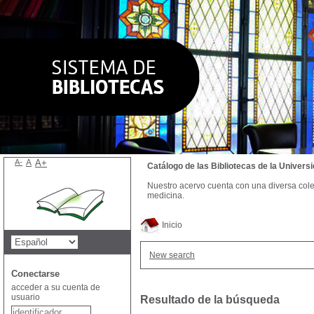
A-
A
A+
Catálogo de las Bibliotecas de la Univer
Nuestro acervo cuenta con una diversa colecc
medicina.
Inicio
New search
Conectarse
acceder a su cuenta de
usuario
Resultado de la búsqueda