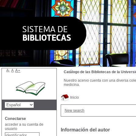
A-
A
A+
Catálogo de las Bibliotecas de la Univer
Nuestro acervo cuenta con una diversa colecc
medicina.
Inicio
New search
Conectarse
acceder a su cuenta de
usuario
Información del autor