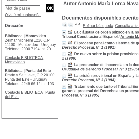
Autor Antonio María Lorca Nava
Olvidé mi contraseña
Documentos disponibles escritos
Dirección
Refinar búsqueda
Consulta a fu
La cláusula de orden público en la h
Biblioteca | Montevideo
Tribunal Constitucional Español
/
Antonio M
Zelmar Michelini 1220 C.P
El proceso penal como sistema de ga
11100 - Montevideo - Uruguay
Derecho Procesal, N° 1 (1991)
Teléfono: 2900 7194 int. 20
De nuevo sobre la prisión provision
Contacto BIBLIOTECA |
2 (1988)
Montevideo
La presunción de inocencia en la doc
Uruguaya de Derecho Procesal, N° 3 (1986)
Biblioteca | Punta del Este
Prado y Salt Lake, C.P 20100
La prisión provisional en España y la 
Punta del Este - Uruguay
Derecho Procesal, N° 3 (1984)
Teléfono: 4249 66 12 int. 103
Tratamiento que tanto el Tribunal E
garantía procesal del Derecho a un proceso
Contacto BIBLIOTECA | Punta
Procesal, N° 3 (1985)
del Este