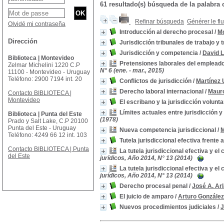
61 resultado(s) búsqueda de la palabra
Refinar búsqueda
Générer le fl
Olvidé mi contraseña
Introducción al derecho procesal
/
Mo
Dirección
Jurisdicción tribunales de trabajo y 
Jurisdicción y competencia
/
David 
Biblioteca | Montevideo
Pretensiones laborales del empleado
Zelmar Michelini 1220 C.P
N° 6 (ene. - mar., 2015)
11100 - Montevideo - Uruguay
Teléfono: 2900 7194 int. 20
Conflictos de jurisdicción
/
Martínez 
Derecho laboral internacional
/
Maur
Contacto BIBLIOTECA |
Montevideo
El escribano y la jurisdicción volunta
Límites actuales entre jurisdicción 
Biblioteca | Punta del Este
(1978)
Prado y Salt Lake, C.P 20100
Punta del Este - Uruguay
Nueva competencia jurisdiccional
/
M
Teléfono: 4249 66 12 int. 103
Tutela jurisdiccional efectiva frente 
Contacto BIBLIOTECA | Punta
La tutela jurisdiccional efectiva y e
del Este
jurídicos, Año 2014, N° 13 (2014)
La tutela jurisdiccional efectiva y e
jurídicos, Año 2014, N° 13 (2014)
Derecho procesal penal
/
José A. Ar
El juicio de amparo
/
Arturo González
Nuevos procedimientos judiciales
/
J