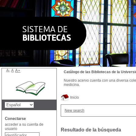
A-
A
A+
Catálogo de las Bibliotecas de la Univer
Nuestro acervo cuenta con una diversa colecc
medicina.
Inicio
New search
Conectarse
acceder a su cuenta de
usuario
Resultado de la búsqueda