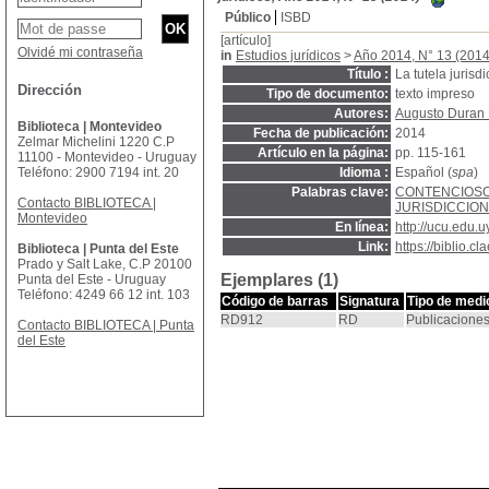
Público
ISBD
[artículo]
Olvidé mi contraseña
in
Estudios jurídicos
>
Año 2014, N° 13 (2014
Título :
La tutela jurisd
Dirección
Tipo de documento:
texto impreso
Autores:
Augusto Duran 
Biblioteca | Montevideo
Fecha de publicación:
2014
Zelmar Michelini 1220 C.P
Artículo en la página:
pp. 115-161
11100 - Montevideo - Uruguay
Teléfono: 2900 7194 int. 20
Idioma :
Español (
spa
)
Palabras clave:
CONTENCIOSO
Contacto BIBLIOTECA |
JURISDICCIO
Montevideo
En línea:
http://ucu.edu
Link:
https://biblio.
Biblioteca | Punta del Este
Prado y Salt Lake, C.P 20100
Ejemplares (1)
Punta del Este - Uruguay
Teléfono: 4249 66 12 int. 103
Código de barras
Signatura
Tipo de medi
RD912
RD
Publicaciones
Contacto BIBLIOTECA | Punta
del Este