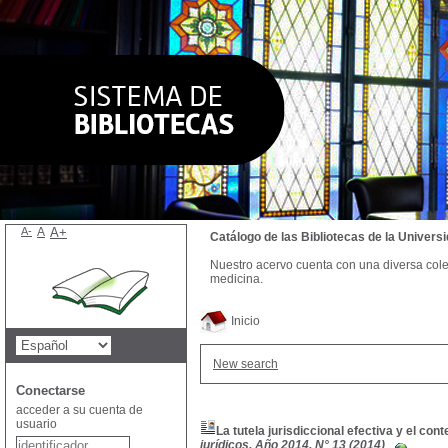
A-
A
A+
Catálogo de las Bibliotecas de la Univer
Nuestro acervo cuenta con una diversa colecc
medicina.
Inicio
New search
Conectarse
acceder a su cuenta de
usuario
La tutela jurisdiccional efectiva y el co
jurídicos, Año 2014, N° 13 (2014)