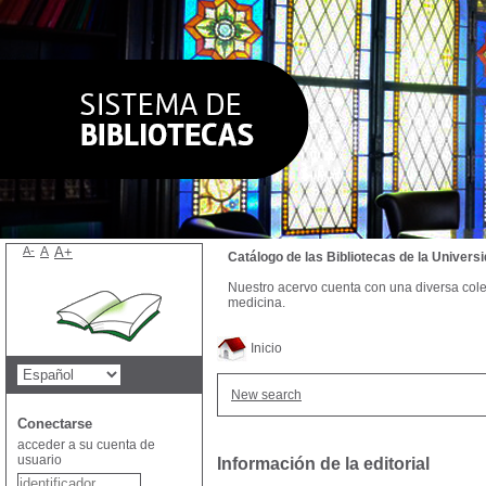
A-
A
A+
Catálogo de las Bibliotecas de la Univer
Nuestro acervo cuenta con una diversa colecc
medicina.
Inicio
New search
Conectarse
acceder a su cuenta de
usuario
Información de la editorial