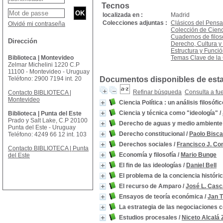
Tecnos
localizada en :
Madrid
Colecciones adjuntas :
Clásicos del Pens
Olvidé mi contraseña
Colección de Cienc
Cuadernos de filos
Dirección
Derecho, Cultura y
Estructura y Funci
Biblioteca | Montevideo
Temas Clave de la 
Zelmar Michelini 1220 C.P
11100 - Montevideo - Uruguay
Teléfono: 2900 7194 int. 20
Documentos disponibles de esta 
Refinar búsqueda
Consulta a fu
Contacto BIBLIOTECA |
Montevideo
Ciencia Política : un análisis filosófic
Ciencia y técnica como "ideología"
/
Biblioteca | Punta del Este
Prado y Salt Lake, C.P 20100
Derecho de aguas y medio ambiente
Punta del Este - Uruguay
Derecho constitucional
/
Paolo Biscar
Teléfono: 4249 66 12 int. 103
Derechos sociales
/
Francisco J. Co
Contacto BIBLIOTECA | Punta
Economía y filosofía
/
Mario Bunge
del Este
El fin de las ideologías
/
Daniel Bell
El problema de la conciencia históri
El recurso de Amparo
/
José L. Casc
Ensayos de teoría económica
/
Jan 
La estrategia de las negociaciones c
Estudios procesales
/
Niceto Alcalá 