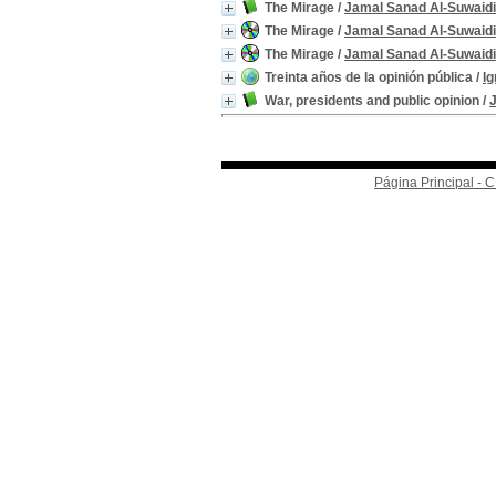
The Mirage
/
Jamal Sanad Al-Suwaidi
The Mirage
/
Jamal Sanad Al-Suwaidi
The Mirage
/
Jamal Sanad Al-Suwaidi
Treinta años de la opinión pública
/
I
War, presidents and public opinion
/
Página Principal -