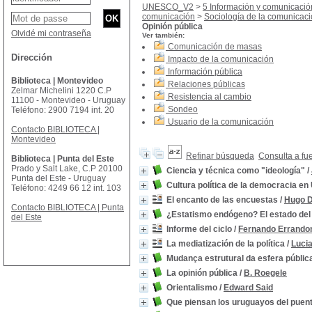
UNESCO_V2
>
5 Información y comunicació
comunicación
>
Sociología de la comunicac
Opinión pública
Olvidé mi contraseña
Ver también:
Comunicación de masas
Dirección
Impacto de la comunicación
Información pública
Biblioteca | Montevideo
Relaciones públicas
Zelmar Michelini 1220 C.P
Resistencia al cambio
11100 - Montevideo - Uruguay
Sondeo
Teléfono: 2900 7194 int. 20
Usuario de la comunicación
Contacto BIBLIOTECA |
Montevideo
Refinar búsqueda
Consulta a fu
Biblioteca | Punta del Este
Prado y Salt Lake, C.P 20100
Ciencia y técnica como "ideología"
/
Punta del Este - Uruguay
Cultura política de la democracia en
Teléfono: 4249 66 12 int. 103
El encanto de las encuestas
/
Hugo 
Contacto BIBLIOTECA | Punta
¿Estatismo endógeno? El estado del 
del Este
Informe del ciclo
/
Fernando Errando
La mediatización de la política
/
Luci
Mudança estrutural da esfera públic
La opinión pública
/
B. Roegele
Orientalismo
/
Edward Said
Que piensan los uruguayos del puen