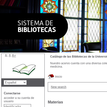
A-
A
A+
Catálogo de las Bibliotecas de la Univer
Nuestro acervo cuenta con una diversa colecc
medicina.
Inicio
New search
Conectarse
acceder a su cuenta de
usuario
Materias