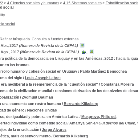
V2
>
4 Ciencias sociales y humanas
>
4.15 Sistemas sociales
>
Estratificación soci
d social
ity
cia social
Refinar búsqueda
Consulta a fuentes externas
 Abr., 2017
(Número de Revista de la CEPAL)
 Ago., 2017
(Número de Revista de la CEPAL)
ra política de la democracia en Uruguay y en las Américas, 2012 : hacia la igu
ar en las brumas
rrollo humano y cohesión social en Uruguay
/
Pablo Martínez Bengochea
ama del siglo
/
Louis Joseph Lebret
 era neoliberal a la reemergencia de la "cuestión social"
/
Constanza Moreira
ma de la civilización mundial : tensiones derivadas de los desniveles de desar
obalización
/
Zygmunt Bauman
a una economía con rostro humano
/
Bernardo Kliksberg
ldad de género
/
Naciones Unidas
eso, desigualdad y pobreza en América Latina
/
Musgrove, Philip ed.
bertad individual como cometido social
/
Amartya Sen
en Cuadernos del Claeh, V
ijos de la erradicación
/
Jorge Alvarez
 ética, mais desenvolvimento
/
Bernardo Kliksberg