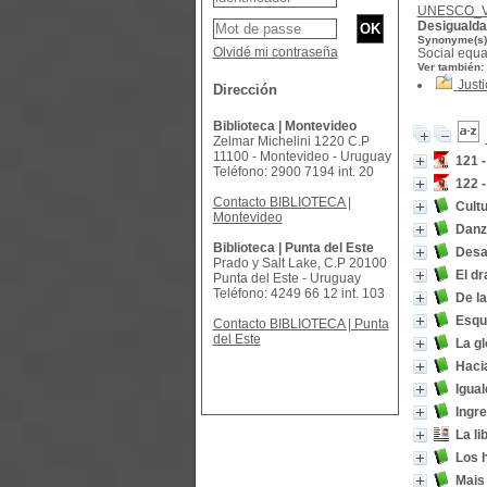
UNESCO_
Desigualda
Synonyme(s)
Olvidé mi contraseña
Social equal
Ver también:
Justi
Dirección
Biblioteca | Montevideo
Zelmar Michelini 1220 C.P
11100 - Montevideo - Uruguay
121 -
Teléfono: 2900 7194 int. 20
122 -
Contacto BIBLIOTECA |
Cultu
Montevideo
Danz
Biblioteca | Punta del Este
Desa
Prado y Salt Lake, C.P 20100
El dr
Punta del Este - Uruguay
Teléfono: 4249 66 12 int. 103
De la
Esque
Contacto BIBLIOTECA | Punta
del Este
La gl
Haci
Igua
Ingr
La li
Los h
Mais