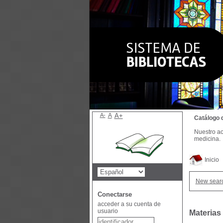
A-
A
A+
Catálogo 
Nuestro ac
medicina.
Inicio
New sear
Conectarse
acceder a su cuenta de
usuario
Materias