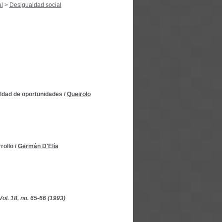
al
>
Desigualdad social
aldad de oportunidades
/
Queirolo
rollo
/
Germán D'Elía
ol. 18, no. 65-66 (1993)