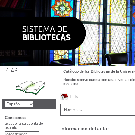
A-
A
A+
Catálogo de las Bibliotecas de la Univer
Nuestro acervo cuenta con una diversa colecc
medicina.
Inicio
New search
Conectarse
acceder a su cuenta de
usuario
Información del autor