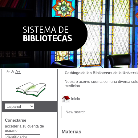
A-
A
A+
Catálogo de las Bibliotecas de la Univer
Nuestro acervo cuenta con una diversa colecc
medicina.
Inicio
New search
Conectarse
acceder a su cuenta de
usuario
Materias