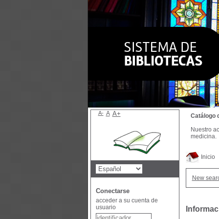
A-
A
A+
Catálogo 
Nuestro ac
medicina.
Inicio
New sear
Conectarse
acceder a su cuenta de
usuario
Informaci