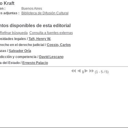
o Kraft
en :
Buenos Aires
s adjuntas :
Biblioteca de Difusión Cultural
os disponibles de esta editorial
Refinar búsqueda
Consulta a fuentes externas
osidades legales
/
Taft, Henry W.
recho en el derecho judicial
/
Cossio, Carlos
nzas
/
Salvador Oría
sdicción y competencia
/
David Lescano
a del Estado
/
Ernesto Palacio
1
(1 - 5 / 5)