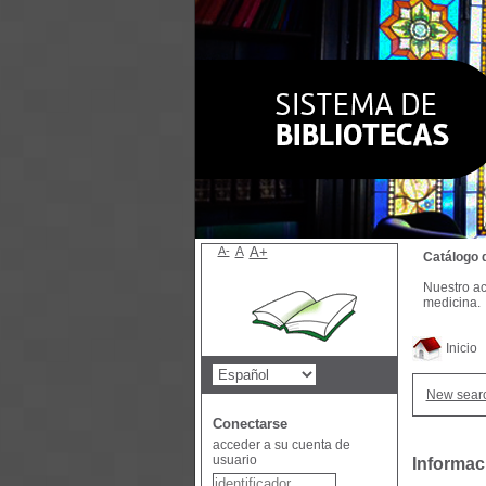
A-
A
A+
Catálogo 
Nuestro ac
medicina.
Inicio
New sear
Conectarse
acceder a su cuenta de
usuario
Informac