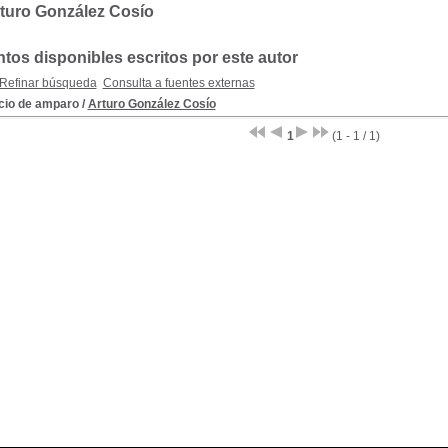
rturo González Cosío
os disponibles escritos por este autor
Refinar búsqueda
Consulta a fuentes externas
icio de amparo
/
Arturo González Cosío
1
(1 - 1 / 1)