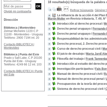
18 resultado(s) búsqueda de la palabra 
Refinar búsqueda
Générer l
Olvidé mi contraseña
La influencia de la acción 4 del Plan
Martín Moller
en Revista tributaria, T. 49, N°
Dirección
Introducción al derecho procesal
/
Mo
Biblioteca | Montevideo
Derecho penal uruguayo
/
Fernando 
Zelmar Michelini 1220 C.P
Derecho penal uruguayo
/
Fernando 
11100 - Montevideo - Uruguay
Teléfono: 2900 7194 int. 20
Responsabilidad de los administrad
Derecho procesal, 2. Derecho proce
Contacto BIBLIOTECA |
Montevideo
Curso de derecho procesal civil
/
Mor
El juicio de desalojo
/
Marta Jardí Abe
Biblioteca | Punta del Este
Prado y Salt Lake, C.P 20100
Filosofía del trabajo
/
Frank Tannenb
Punta del Este - Uruguay
Introducción al estudio del derecho 
Teléfono: 4249 66 12 int. 103
Investigación participativa
/
Fals Bor
Contacto BIBLIOTECA | Punta
Manual de derecho procesal civil
/
Ra
del Este
Manual de derecho procesal penal
/
Presupuestos de la teoría del proce
Sistema de derecho procesal civil
/
C