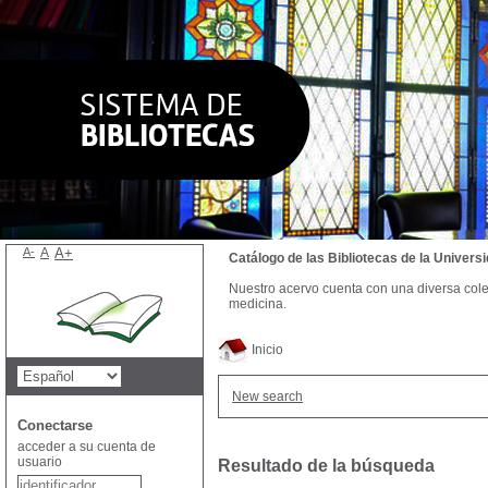
A-
A
A+
Catálogo de las Bibliotecas de la Univer
Nuestro acervo cuenta con una diversa colecc
medicina.
Inicio
New search
Conectarse
acceder a su cuenta de
usuario
Resultado de la búsqueda