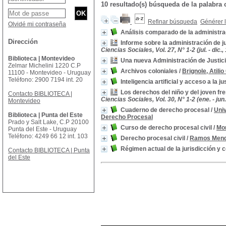
10 resultado(s) búsqueda de la palabr
Refinar búsqueda
Générer l
Olvidé mi contraseña
Análisis comparado de la administrac
Dirección
Informe sobre la administración de 
Ciencias Sociales, Vol. 27, N° 1-2 (jul. - dic.,
Biblioteca | Montevideo
Una nueva Administración de Justic
Zelmar Michelini 1220 C.P
Archivos coloniales
/
Brignole, Atilio
11100 - Montevideo - Uruguay
Teléfono: 2900 7194 int. 20
Inteligencia artificial y acceso a la j
Los derechos del niño y del joven fre
Contacto BIBLIOTECA |
Ciencias Sociales, Vol. 30, N° 1-2 (ene. - jun
Montevideo
Cuaderno de derecho procesal
/
Univ
Biblioteca | Punta del Este
Derecho Procesal
Prado y Salt Lake, C.P 20100
Curso de derecho procesal civil
/
Mor
Punta del Este - Uruguay
Teléfono: 4249 66 12 int. 103
Derecho procesal civil
/
Ramos Mend
Régimen actual de la jurisdicción y
Contacto BIBLIOTECA | Punta
del Este