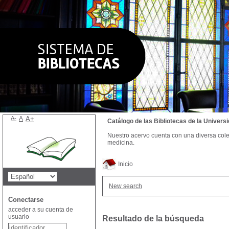
A-
A
A+
Catálogo de las Bibliotecas de la Univer
Nuestro acervo cuenta con una diversa colecc
medicina.
Inicio
New search
Conectarse
acceder a su cuenta de
usuario
Resultado de la búsqueda