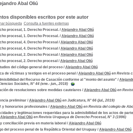
ejandro Abal Oliú
os disponibles escritos por este autor
nar búsqueda
Consulta a fuentes externas
cho procesal, 1. Derecho Procesal.
/
Alejandro Abal Oliú
cho procesal, 1. Derecho Procesal.
/
Alejandro Abal Oliú
cho procesal, 4. Derecho Procesal
/
Alejandro Abal Oliú
cho procesal, 4. Derecho Procesal
/
Alejandro Abal Oliú
cho procesal, 2. Derecho Procesal
/
Alejandro Abal Oliú
cho procesal, 2. Derecho procesal
/
Alejandro Abal Oliú
tudios del código general del proceso
/
Alejandro Abal Oliú
a de víctimas y testigos en el proceso penal
/
Alejandro Abal Oliú
en Revista cr
dmisibilidad del Recurso de Casación conforme al "monto del asunto"
/
Alejandr
encias Sociales, N° 44 (ene.- jun., 2018)
ación de resoluciones sobre medidas cautelares
/
Alejandro Abal Oliú
en Revis
ncia preliminar
/
Alejandro Abal Oliú
en Judicatura, N° 66 (jul., 2019)
. y honorarios profesionales
/
Alejandro Abal Oliú
en Revista del colegio de Abo
idades y legitimaciones requeridas para la admisibilidad de los actos de part
/
Alejandro Abal Oliú
en Revista Uruguaya de Derecho Procesal, N° 3 (1996)
 conciliación previa en materia laboral
/
Alejandro Abal Oliú
o del proceso penal de la República Oriental del Uruguay
/
Alejandro Abal Oliú