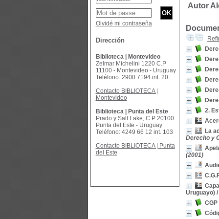
Autor Al
Olvidé mi contraseña
Document
Refi
Dirección
Dere
Biblioteca | Montevideo
Dere
Zelmar Michelini 1220 C.P
Dere
11100 - Montevideo - Uruguay
Teléfono: 2900 7194 int. 20
Dere
Dere
Contacto BIBLIOTECA |
Montevideo
Dere
2. Es
Biblioteca | Punta del Este
Prado y Salt Lake, C.P 20100
Acerc
Punta del Este - Uruguay
La a
Teléfono: 4249 66 12 int. 103
Derecho y Ci
Contacto BIBLIOTECA | Punta
Apel
del Este
(2001)
Audie
C.G.P
Capac
Uruguayo)
CGP y
Códig