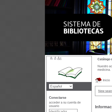
A-
A
A+
Catálogo 
Nuestro ac
medicina.
Inicio
New sear
Conectarse
acceder a su cuenta de
usuario
Informac