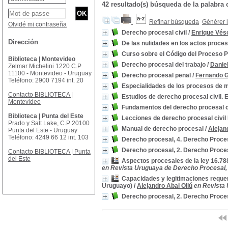
42 resultado(s) búsqueda de la palab
Refinar búsqueda
Générer l
Olvidé mi contraseña
Derecho procesal civil
/
Enrique Vés
Dirección
De las nulidades en los actos proce
Curso sobre el Código del Proceso P
Biblioteca | Montevideo
Derecho procesal del trabajo
/
Danie
Zelmar Michelini 1220 C.P
11100 - Montevideo - Uruguay
Derecho procesal penal
/
Fernando 
Teléfono: 2900 7194 int. 20
Especialidades de los procesos de m
Contacto BIBLIOTECA |
Estudios de derecho procesal civil. E
Montevideo
Fundamentos del derecho procesal c
Biblioteca | Punta del Este
Lecciones de derecho procesal civil 
Prado y Salt Lake, C.P 20100
Manual de derecho procesal
/
Alejan
Punta del Este - Uruguay
Teléfono: 4249 66 12 int. 103
Derecho procesal, 4. Derecho Proce
Derecho procesal, 2. Derecho Proce
Contacto BIBLIOTECA | Punta
del Este
Aspectos procesales de la ley 16.788
en Revista Uruguaya de Derecho Procesal, 
Capacidades y legitimaciones requeri
Uruguayo)
/
Alejandro Abal Oliú
en Revista 
Derecho procesal, 2. Derecho Proce