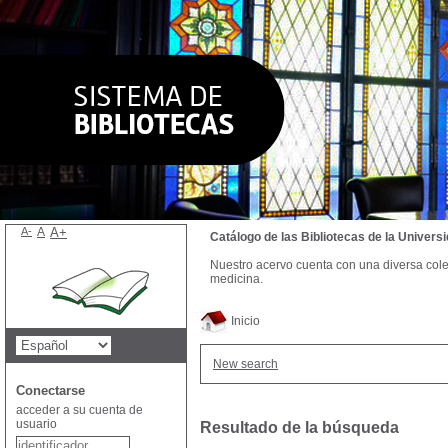
A-
A
A+
Catálogo de las Bibliotecas de la Univer
Nuestro acervo cuenta con una diversa colecc
medicina.
Inicio
New search
Conectarse
acceder a su cuenta de
usuario
Resultado de la búsqueda