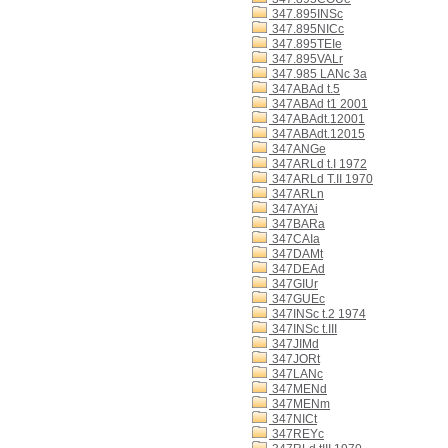
347.895INSc
347.895NICc
347.895TEIe
347.895VALr
347.985 LANc 3a
347ABAd t.5
347ABAd t1 2001
347ABAdt.12001
347ABAdt.12015
347ANGe
347ARLd t.I 1972
347ARLd T.II 1970
347ARLn
347AYAi
347BARa
347CAIa
347DAMt
347DEAd
347GIUr
347GUEc
347INSc t.2 1974
347INSc t.III
347JIMd
347JORt
347LANc
347MENd
347MENm
347NICt
347REYc