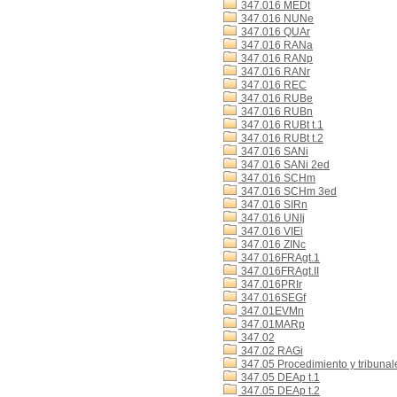
347.016 MEDt
347.016 NUNe
347.016 QUAr
347.016 RANa
347.016 RANp
347.016 RANr
347.016 REC
347.016 RUBe
347.016 RUBn
347.016 RUBt t.1
347.016 RUBt t.2
347.016 SANi
347.016 SANi 2ed
347.016 SCHm
347.016 SCHm 3ed
347.016 SIRn
347.016 UNIj
347.016 VIEi
347.016 ZINc
347.016FRAgt.1
347.016FRAgt.II
347.016PRIr
347.016SEGf
347.01EVMn
347.01MARp
347.02
347.02 RAGi
347.05 Procedimiento y tribunal
347.05 DEAp t.1
347.05 DEAp t.2