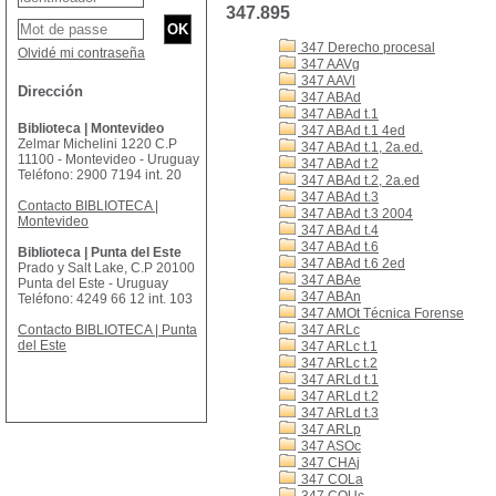
347.895
347 Derecho procesal
Olvidé mi contraseña
347 AAVg
347 AAVl
Dirección
347 ABAd
347 ABAd t.1
Biblioteca | Montevideo
347 ABAd t.1 4ed
Zelmar Michelini 1220 C.P
347 ABAd t.1, 2a.ed.
11100 - Montevideo - Uruguay
347 ABAd t.2
Teléfono: 2900 7194 int. 20
347 ABAd t.2, 2a.ed
347 ABAd t.3
Contacto BIBLIOTECA |
347 ABAd t.3 2004
Montevideo
347 ABAd t.4
347 ABAd t.6
Biblioteca | Punta del Este
347 ABAd t.6 2ed
Prado y Salt Lake, C.P 20100
347 ABAe
Punta del Este - Uruguay
347 ABAn
Teléfono: 4249 66 12 int. 103
347 AMOt Técnica Forense
Contacto BIBLIOTECA | Punta
347 ARLc
del Este
347 ARLc t.1
347 ARLc t.2
347 ARLd t.1
347 ARLd t.2
347 ARLd t.3
347 ARLp
347 ASOc
347 CHAj
347 COLa