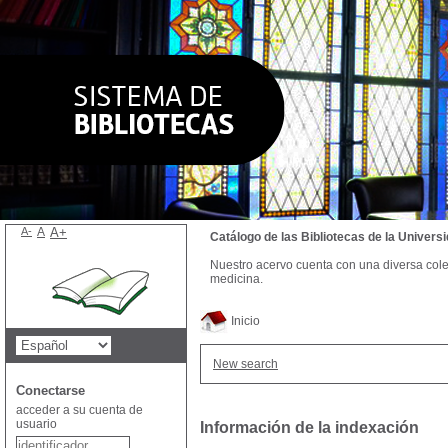
A-
A
A+
Catálogo de las Bibliotecas de la Univer
Nuestro acervo cuenta con una diversa colecc
medicina.
Inicio
New search
Conectarse
acceder a su cuenta de
usuario
Información de la indexación