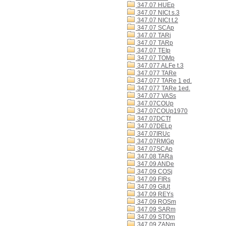
347.07 HUEp
347.07 NICt s.3
347.07 NICt t.2
347.07 SCAp
347.07 TARj
347.07 TARp
347.07 TEIp
347.07 TOMp
347.077 ALFe t.3
347.077 TARe
347.077 TARe 1 ed.
347.077 TARe 1ed.
347.077 VASs
347.07COUp
347.07COUp1970
347.07DCTf
347.07DELp
347.07IRUc
347.07RMGp
347.07SCAp
347.08 TARa
347.09 ANDe
347.09 COSj
347.09 FIRs
347.09 GIUt
347.09 REYs
347.09 ROSm
347.09 SARm
347.09 STOm
347.09 ZANm