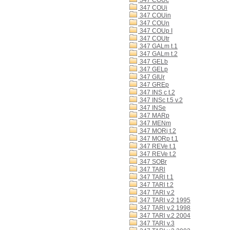
347 COUc
347 COUi
347 COUin
347 COUn
347 COUp I
347 COUtr
347 GALm t.1
347 GALm t.2
347 GELb
347 GELp
347 GIUr
347 GREp
347 INS c t.2
347 INSc t.5 v.2
347 INSe
347 MARp
347 MENm
347 MORj t.2
347 MORp t.1
347 REVe t.1
347 REVe t.2
347 SOBr
347 TARl
347 TARl t.1
347 TARl t.2
347 TARl v.2
347 TARl v.2 1995
347 TARl v.2 1998
347 TARl v.2 2004
347 TARl v.3