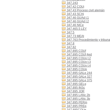
347.243
347.42 COUj
347.43 Proceso civil alemán
347.43 SCHj
347.46 GUAd t.1
347.46 GUAd t.2
347.46 NICe
347.465.5 LEY
347.5
347.73 MEAt
347.763 Procedimiento y tribunal
347.8
347.82
347.895 COUf
347.895 COUf 4ed
347.895 COUo t.2
347.895 COUo t.3
347.895 COUo t.4
347.895 COUp
347.895 GALe 244
347.895 GALe 327
347.895 GALe 375
347.895 GELg
347.895 INSc
347.895 JOR
347.895 LANc 2b
347.895 LANc 3b
347.895 PERm
347.895 PREp
347.895COUe