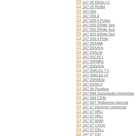
347.05 DEAp t.3
347.05 RUBd
347.050
347.050 4
347.050 4 PUIex
347.050 ERMe 3ed
347.050 ERMe 4ed
347.050 ERMe 5ed
347.050.4 PUIe
347.05AAMi
347.05AAVg
347.05ALVe
347.05CPCr
347.05FMRc
347.05GAGn
347.05KLEp T.1
347.05KLEp t.II
347.05RMGp
347.05SICd
347.06 Pruebas
347.066 Sociedades Anónimas
347.066 CERr
347.067 Testimonio pericial
347.07 Derecho comercial
347.07 ARLj
347.07 ARLl
347.07 BARj
347.07 COUp
347.07 DELc
347.07 DIA