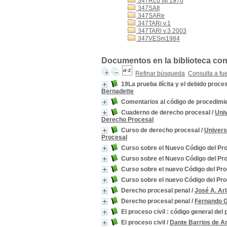
347RLd tIII 1970
347SAIt
347SARe
347TARi v.1
347TARl v.3 2003
347VESm1984
Documentos en la biblioteca con 
Refinar búsqueda
Consulta a fu
19La prueba ilícita y el debido proc
Bernadette
Comentarios al código de procedimie
Cuaderno de derecho procesal
/
Univ
Derecho Procesal
Curso de derecho procesal
/
Univers
Procesal
Curso sobre el Nuevo Código del Pr
Curso sobre el Nuevo Código del Pr
Curso sobre el nuevo Código del Pr
Curso sobre el nuevo Código del Pr
Derecho procesal penal
/
José A. Ar
Derecho procesal penal
/
Fernando 
El proceso civil : código general del
El proceso civil
/
Dante Barrios de A