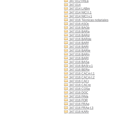
347.012TREa
347.014
347.014 LABm
347.014 NICt t.1
347.014 NICt v.1
347.016 Técnicas notariales
347.016 ASOc
347.016 BAGb
347.016 BARa
347.016 BARd
347.016 BARde
347.016 BARf
347.016 BARl
347.016 BARle
347.016 BARn
347.016 BARt
347.016 BASa
347.016 BASt v.1
347.016 BERp
347.016 CACm t.1
347.016 CACm t.2
347.016 CACr
347.016 CACre
347.016 COSa
347.016 DOC
347.016 FAVa
347.016 FOR
347.016 FRAg
347.016 FRAg t.3
347.016 KARr