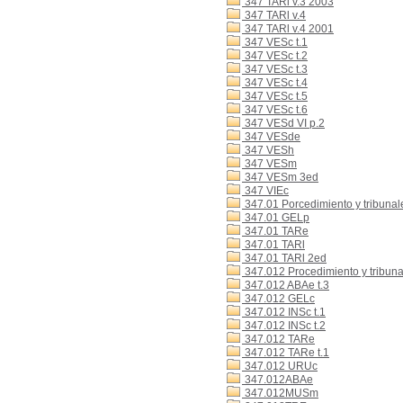
347 TARl v.3 2003
347 TARl v.4
347 TARl v.4 2001
347 VESc t.1
347 VESc t.2
347 VESc t.3
347 VESc t.4
347 VESc t.5
347 VESc t.6
347 VESd VI p.2
347 VESde
347 VESh
347 VESm
347 VESm 3ed
347 VIEc
347.01 Porcedimiento y tribunales
347.01 GELp
347.01 TARe
347.01 TARl
347.01 TARl 2ed
347.012 Procedimiento y tribunale
347.012 ABAe t.3
347.012 GELc
347.012 INSc t.1
347.012 INSc t.2
347.012 TARe
347.012 TARe t.1
347.012 URUc
347.012ABAe
347.012MUSm