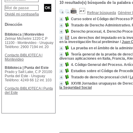
10 resultado(s) búsqueda de la palabr
Refinar búsqueda
Générer l
Olvidé mi contraseña
Curso sobre el Código del Proceso P
Dirección
Tratado de Derecho Administrativo. 
Derecho procesal, 4. Derecho Proce
Biblioteca | Montevideo
Los derechos del imputado en la inve
Zelmar Michelini 1220 C.P
en la investigación fiscal preliminar
/
Juan C
11100 - Montevideo - Uruguay
Teléfono: 2900 7194 int. 20
La prueba en el ámbito de la adminis
Teoría general de la prueba de derech
Contacto BIBLIOTECA |
diversas aplicaciones en Italia, Francia, Ale
Montevideo
4. Código General del Proceso. Artíc
Biblioteca | Punta del Este
Estudios sobre el Código de Procedim
Prado y Salt Lake, C.P 20100
Punta del Este - Uruguay
Tratado de derecho procesal civil
/
L
Teléfono: 4249 66 12 int. 103
XXVIII Jornadas uruguayas de Derech
la Seguridad Social
Contacto BIBLIOTECA | Punta
del Este