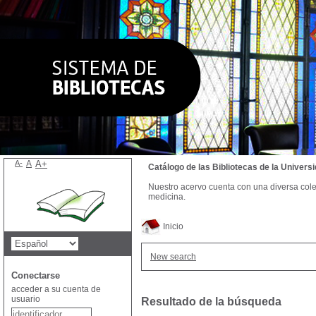
A-
A
A+
Catálogo de las Bibliotecas de la Univer
Nuestro acervo cuenta con una diversa colecc
medicina.
Inicio
New search
Conectarse
acceder a su cuenta de
usuario
Resultado de la búsqueda