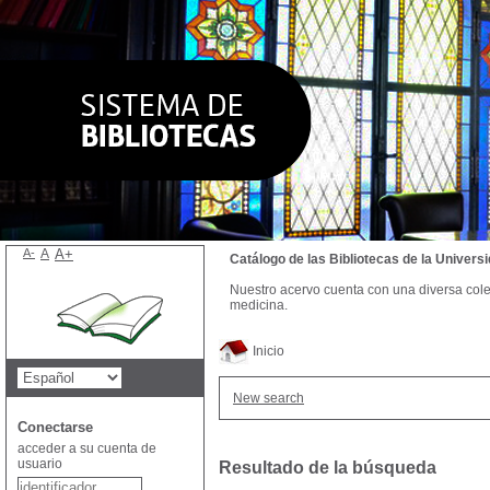
A-
A
A+
Catálogo de las Bibliotecas de la Univer
Nuestro acervo cuenta con una diversa colecc
medicina.
Inicio
New search
Conectarse
acceder a su cuenta de
usuario
Resultado de la búsqueda