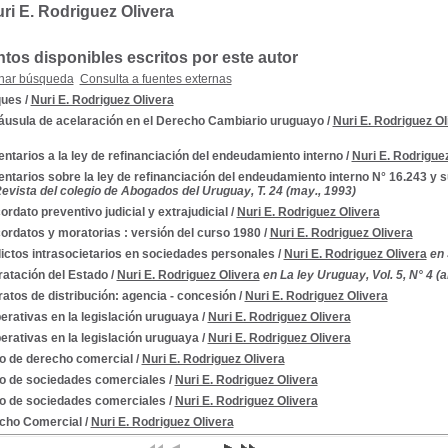
ri E. Rodriguez Olivera
os disponibles escritos por este autor
nar búsqueda
Consulta a fuentes externas
ues
/
Nuri E. Rodriguez Olivera
láusula de acelaración en el Derecho Cambiario uruguayo
/
Nuri E. Rodriguez Ol
tarios a la ley de refinanciación del endeudamiento interno
/
Nuri E. Rodrigue
tarios sobre la ley de refinanciación del endeudamiento interno N° 16.243 y s
evista del colegio de Abogados del Uruguay, T. 24 (may., 1993)
rdato preventivo judicial y extrajudicial
/
Nuri E. Rodriguez Olivera
ordatos y moratorias : versión del curso 1980
/
Nuri E. Rodriguez Olivera
ictos intrasocietarios en sociedades personales
/
Nuri E. Rodriguez Olivera
en 
ratación del Estado
/
Nuri E. Rodriguez Olivera
en La ley Uruguay, Vol. 5, N° 4 (a
atos de distribución: agencia - concesión
/
Nuri E. Rodriguez Olivera
rativas en la legislación uruguaya
/
Nuri E. Rodriguez Olivera
rativas en la legislación uruguaya
/
Nuri E. Rodriguez Olivera
o de derecho comercial
/
Nuri E. Rodriguez Olivera
o de sociedades comerciales
/
Nuri E. Rodriguez Olivera
o de sociedades comerciales
/
Nuri E. Rodriguez Olivera
cho Comercial
/
Nuri E. Rodriguez Olivera