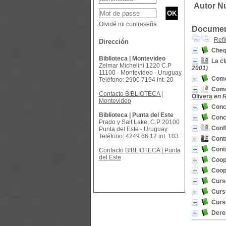
Autor Nu
Olvidé mi contraseña
Document
Refi
Dirección
Cheq
Biblioteca | Montevideo
La c
Zelmar Michelini 1220 C.P
2001)
11100 - Montevideo - Uruguay
Comen
Teléfono: 2900 7194 int. 20
Comen
Contacto BIBLIOTECA |
Olivera
en R
Montevideo
Conco
Biblioteca | Punta del Este
Conc
Prado y Salt Lake, C.P 20100
Confl
Punta del Este - Uruguay
Teléfono: 4249 66 12 int. 103
Cont
Contr
Contacto BIBLIOTECA | Punta
del Este
Coope
Coope
Curs
Curs
Curs
Dere