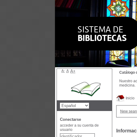
A-
A
A+
Catálogo 
Nuestro ac
medicina.
Inicio
New sear
Conectarse
acceder a su cuenta de
usuario
Informac