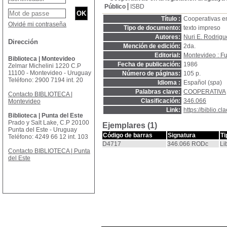
Público
ISBD
Título :
Cooperativas en
Olvidé mi contraseña
Tipo de documento:
texto impreso
Autores:
Nuri E. Rodrigu
Dirección
Mención de edición:
2da.
Editorial:
Montevideo : Fu
Biblioteca | Montevideo
Fecha de publicación:
1986
Zelmar Michelini 1220 C.P
11100 - Montevideo - Uruguay
Número de páginas:
105 p.
Teléfono: 2900 7194 int. 20
Idioma :
Español (
spa
)
Palabras clave:
COOPERATIVA
Contacto BIBLIOTECA |
Clasificación:
346.066
Montevideo
Link:
https://biblio.
Biblioteca | Punta del Este
Prado y Salt Lake, C.P 20100
Ejemplares (1)
Punta del Este - Uruguay
Código de barras
Signatura
Ti
Teléfono: 4249 66 12 int. 103
D4717
346.066 RODc
Li
Contacto BIBLIOTECA | Punta
del Este