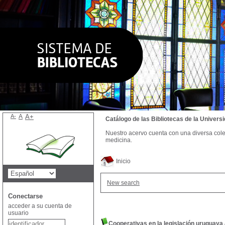
A-
A
A+
Catálogo de las Bibliotecas de la Univer
Nuestro acervo cuenta con una diversa colecc
medicina.
Inicio
New search
Conectarse
acceder a su cuenta de
usuario
Cooperativas en la legislación uruguaya