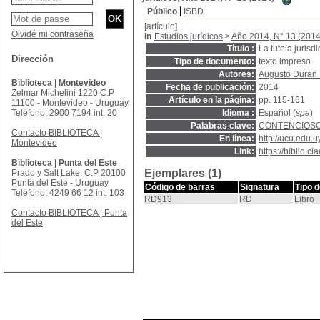
Público
ISBD
[artículo]
Olvidé mi contraseña
in
Estudios jurídicos
>
Año 2014, N° 13 (2014
Título :
La tutela jurisd
Dirección
Tipo de documento:
texto impreso
Autores:
Augusto Duran 
Biblioteca | Montevideo
Fecha de publicación:
2014
Zelmar Michelini 1220 C.P
Artículo en la página:
pp. 115-161
11100 - Montevideo - Uruguay
Teléfono: 2900 7194 int. 20
Idioma :
Español (
spa
)
Palabras clave:
CONTENCIOSO
Contacto BIBLIOTECA |
En línea:
http://ucu.edu
Montevideo
Link:
https://biblio.
Biblioteca | Punta del Este
Ejemplares (1)
Prado y Salt Lake, C.P 20100
Punta del Este - Uruguay
Código de barras
Signatura
Tipo 
Teléfono: 4249 66 12 int. 103
RD913
RD
Libro
Contacto BIBLIOTECA | Punta
del Este