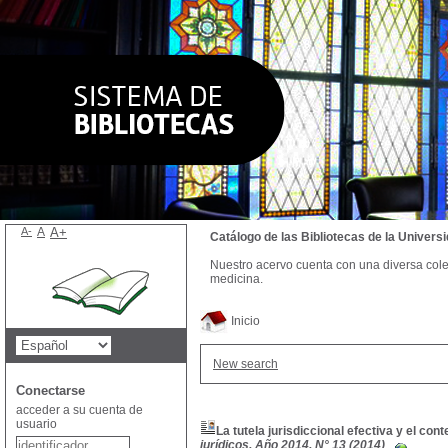
A-
A
A+
Catálogo de las Bibliotecas de la Univer
Nuestro acervo cuenta con una diversa colecc
medicina.
Inicio
New search
Conectarse
acceder a su cuenta de
usuario
La tutela jurisdiccional efectiva y el co
jurídicos, Año 2014, N° 13 (2014)