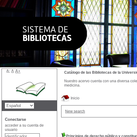
A-
A
A+
Catálogo de las Bibliotecas de la Univer
Nuestro acervo cuenta con una diversa colecc
medicina.
Inicio
New search
Conectarse
acceder a su cuenta de
usuario
Principios de derecho público y constitu