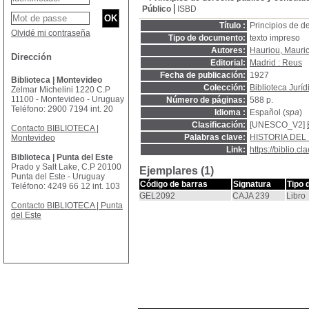
Público
ISBD
Título :
Principios de d
Olvidé mi contraseña
Tipo de documento:
texto impreso
Autores:
Hauriou, Mauri
Dirección
Editorial:
Madrid : Reus
Fecha de publicación:
1927
Biblioteca | Montevideo
Colección:
Biblioteca Jurí
Zelmar Michelini 1220 C.P
11100 - Montevideo - Uruguay
Número de páginas:
588 p.
Teléfono: 2900 7194 int. 20
Idioma :
Español (
spa
)
Clasificación:
[UNESCO_V2]
Contacto BIBLIOTECA |
Palabras clave:
HISTORIA DE
Montevideo
Link:
https://biblio.
Biblioteca | Punta del Este
Prado y Salt Lake, C.P 20100
Ejemplares (1)
Punta del Este - Uruguay
Código de barras
Signatura
Tipo 
Teléfono: 4249 66 12 int. 103
GEL2092
CAJA 239
Libro
Contacto BIBLIOTECA | Punta
del Este