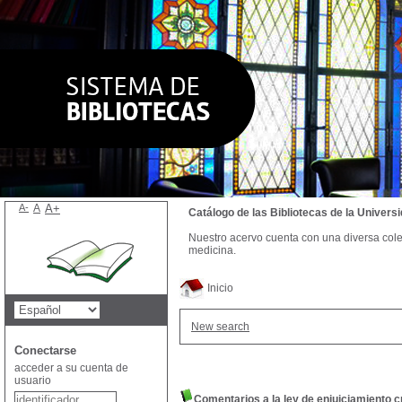
A-
A
A+
Catálogo de las Bibliotecas de la Univer
Nuestro acervo cuenta con una diversa colecc
medicina.
Inicio
New search
Conectarse
acceder a su cuenta de
usuario
Comentarios a la ley de enjuiciamiento c