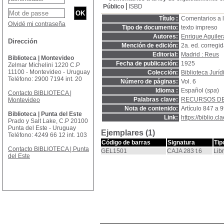
Público
ISBD
Título :
Comentarios a l
Olvidé mi contraseña
Tipo de documento:
texto impreso
Autores:
Enrique Aguile
Dirección
Mención de edición:
2a. ed. corregi
Editorial:
Madrid : Reus
Biblioteca | Montevideo
Fecha de publicación:
1925
Zelmar Michelini 1220 C.P
11100 - Montevideo - Uruguay
Colección:
Biblioteca Jurí
Teléfono: 2900 7194 int. 20
Número de páginas:
Vol. 6
Idioma :
Español (
spa
)
Contacto BIBLIOTECA |
Palabras clave:
RECURSOS DE
Montevideo
Nota de contenido:
Artículo 847 a 
Biblioteca | Punta del Este
Link:
https://biblio.
Prado y Salt Lake, C.P 20100
Punta del Este - Uruguay
Ejemplares (1)
Teléfono: 4249 66 12 int. 103
Código de barras
Signatura
Tip
Contacto BIBLIOTECA | Punta
GEL1501
CAJA 283 t.6
Lib
del Este