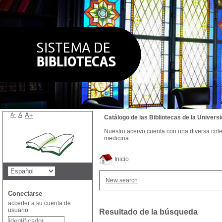
A-
A
A+
Catálogo de las Bibliotecas de la Univer
Nuestro acervo cuenta con una diversa colecc
medicina.
Inicio
New search
Conectarse
acceder a su cuenta de
usuario
Resultado de la búsqueda