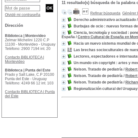
11 resultado(s) búsqueda de la palabra c
Refinar búsqueda
Générer l
Olvidé mi contraseña
Derecho administrativo actualizado
Dirección
Burbujas de ocio : nuevas formas d
Ciencia, tecnología y sociedad : pon
Biblioteca | Montevideo
España
/
Centro Cultural de España en Mon
Zelmar Michelini 1220 C.P
Hacia un nuevo sistema mundial de co
11100 - Montevideo - Uruguay
Teléfono: 2900 7194 int. 20
Las brechas socioculturales de nue
Lectores, espectadores e internauta
Contacto BIBLIOTECA |
Montevideo
Un mundo sin copyright : artes y med
Nelson. Tratado de pediatría
/
Robert
Biblioteca | Punta del Este
Prado y Salt Lake, C.P 20100
Nelson. Tratado de pediatría
/
Robert
Punta del Este - Uruguay
Nelson. Tratado de pediatría
/
Richar
Teléfono: 4249 66 12 int. 103
Regionalización cultural del Uruguay
Contacto BIBLIOTECA | Punta
del Este