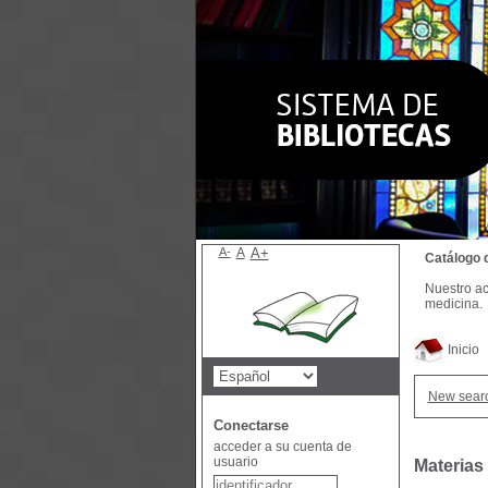
A-
A
A+
Catálogo 
Nuestro ac
medicina.
Inicio
New sear
Conectarse
acceder a su cuenta de
usuario
Materias