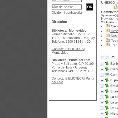
UNESCO_
Cambio tec
Olvidé mi contraseña
Synonyme(s)
New technol
Dirección
Ver también:
Cien
Biblioteca | Montevideo
Desar
Zelmar Michelini 1220 C.P
Dese
11100 - Montevideo - Uruguay
Tecn
Teléfono: 2900 7194 int. 20
Tran
Contacto BIBLIOTECA |
Montevideo
Biblioteca | Punta del Este
Prado y Salt Lake, C.P 20100
Burb
Punta del Este - Uruguay
Cienc
Teléfono: 4249 66 12 int. 103
Compe
Contacto BIBLIOTECA | Punta
El pr
del Este
Empl
Ensa
La es
La gr
De Gu
Histo