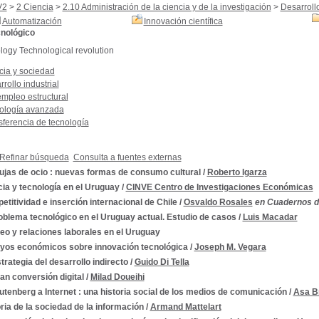
V2
>
2 Ciencia
>
2.10 Administración de la ciencia y de la investigación
>
Desarrollo
Automatización
Innovación científica
nológico
ogy Technological revolution
cia y sociedad
rollo industrial
mpleo estructural
ología avanzada
sferencia de tecnología
Refinar búsqueda
Consulta a fuentes externas
ujas de ocio : nuevas formas de consumo cultural
/
Roberto Igarza
ia y tecnología en el Uruguay
/
CINVE Centro de Investigaciones Económicas
titividad e inserción internacional de Chile
/
Osvaldo Rosales
en Cuadernos del
oblema tecnológico en el Uruguay actual. Estudio de casos
/
Luis Macadar
eo y relaciones laborales en el Uruguay
yos económicos sobre innovación tecnológica
/
Joseph M. Vegara
trategia del desarrollo indirecto
/
Guido Di Tella
an conversión digital
/
Milad Doueihi
tenberg a Internet : una historia social de los medios de comunicación
/
Asa B
ria de la sociedad de la información
/
Armand Mattelart