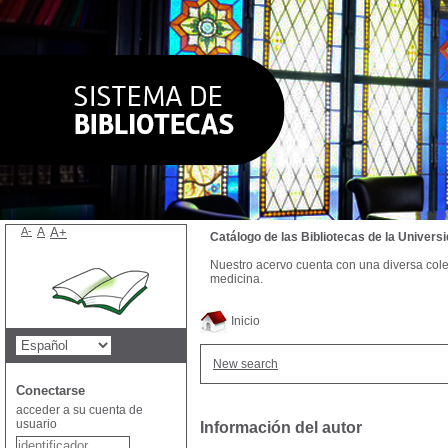
A-
A
A+
Catálogo de las Bibliotecas de la Univer
Nuestro acervo cuenta con una diversa colecc
medicina.
Inicio
New search
Conectarse
acceder a su cuenta de
usuario
Información del autor