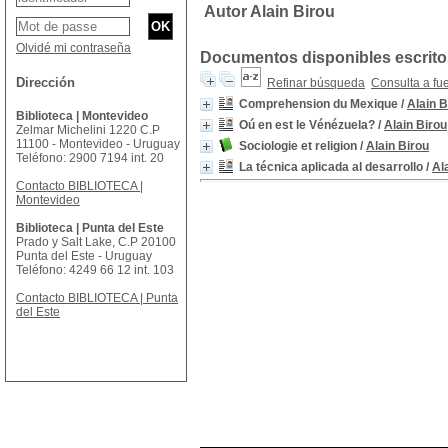
Autor Alain Birou
Olvidé mi contraseña
Documentos disponibles escritos
Dirección
Refinar búsqueda
Consulta a fu
Comprehension du Mexique
/
Alain B
Biblioteca | Montevideo
Oú en est le Vénézuela?
/
Alain Birou
Zelmar Michelini 1220 C.P
11100 - Montevideo - Uruguay
Sociologie et religion
/
Alain Birou
Teléfono: 2900 7194 int. 20
La técnica aplicada al desarrollo
/
Al
Contacto BIBLIOTECA |
Montevideo
Biblioteca | Punta del Este
Prado y Salt Lake, C.P 20100
Punta del Este - Uruguay
Teléfono: 4249 66 12 int. 103
Contacto BIBLIOTECA | Punta
del Este