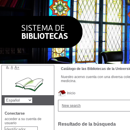
A-
A
A+
Catálogo de las Bibliotecas de la Univer
Nuestro acervo cuenta con una diversa colecc
medicina.
Inicio
New search
Conectarse
acceder a su cuenta de
usuario
Resultado de la búsqueda