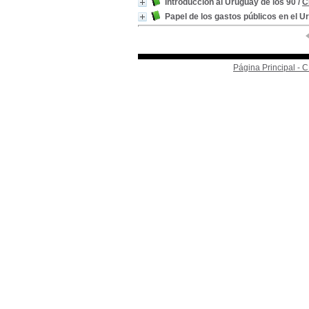
Introducción al Uruguay de los 90
/
C
Papel de los gastos públicos en el 
Página Principal -