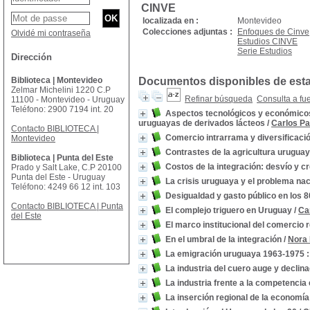
CINVE
localizada en :
Montevideo
Colecciones adjuntas :
Enfoques de Cinve
Olvidé mi contraseña
Estudios CINVE
Serie Estudios
Dirección
Biblioteca | Montevideo
Documentos disponibles de esta 
Zelmar Michelini 1220 C.P
Refinar búsqueda
Consulta a fu
11100 - Montevideo - Uruguay
Teléfono: 2900 7194 int. 20
Aspectos tecnológicos y económicos 
uruguayas de derivados lácteos
/
Carlos Pa
Contacto BIBLIOTECA |
Comercio intrarrama y diversificació
Montevideo
Contrastes de la agricultura urugua
Biblioteca | Punta del Este
Costos de la integración: desvío y c
Prado y Salt Lake, C.P 20100
Punta del Este - Uruguay
La crisis uruguaya y el problema nac
Teléfono: 4249 66 12 int. 103
Desigualdad y gasto público en los 8
Contacto BIBLIOTECA | Punta
El complejo triguero en Uruguay
/
Ca
del Este
El marco institucional del comerci
En el umbral de la integración
/
Nora 
La emigración uruguaya 1963-1975 
La industria del cuero auge y declin
La industria frente a la competencia
La inserción regional de la economí