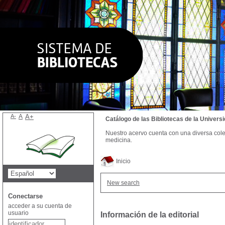
A-
A
A+
Catálogo de las Bibliotecas de la Univer
Nuestro acervo cuenta con una diversa colecc
medicina.
Inicio
New search
Conectarse
acceder a su cuenta de
usuario
Información de la editorial