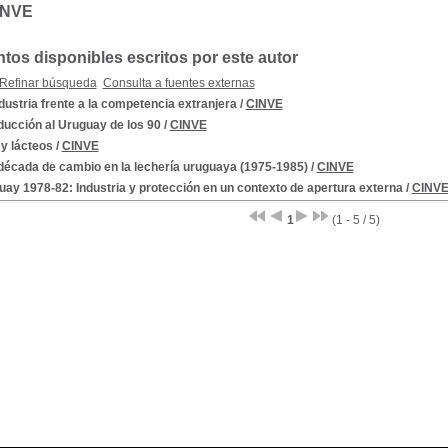
INVE
os disponibles escritos por este autor
Refinar búsqueda
Consulta a fuentes externas
dustria frente a la competencia extranjera
/
CINVE
ducción al Uruguay de los 90
/
CINVE
y lácteos
/
CINVE
década de cambio en la lechería uruguaya (1975-1985)
/
CINVE
ay 1978-82: Industria y protección en un contexto de apertura externa
/
CINV
1
(1 - 5 / 5)