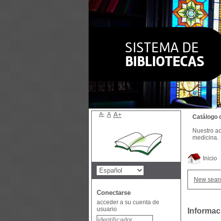
A-
A
A+
Catálogo 
Nuestro ac
medicina.
Inicio
New sear
Conectarse
acceder a su cuenta de
usuario
Informac