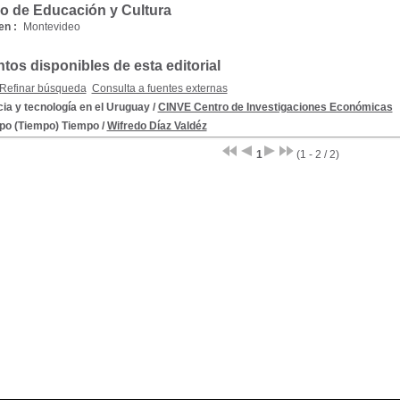
io de Educación y Cultura
en :
Montevideo
os disponibles de esta editorial
Refinar búsqueda
Consulta a fuentes externas
ia y tecnología en el Uruguay
/
CINVE Centro de Investigaciones Económicas
po (Tiempo) Tiempo
/
Wifredo Díaz Valdéz
1
(1 - 2 / 2)