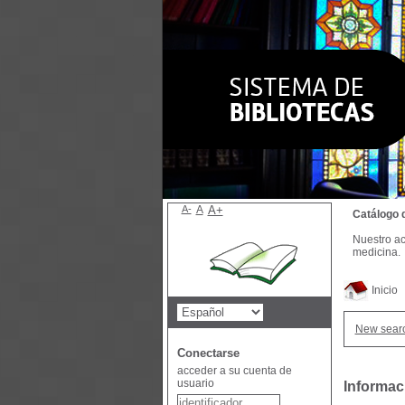
A-
A
A+
Catálogo 
Nuestro ac
medicina.
Inicio
New sear
Conectarse
acceder a su cuenta de
usuario
Informaci