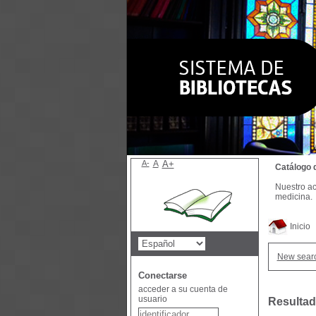
A-
A
A+
Catálogo 
Nuestro ac
medicina.
Inicio
New sear
Conectarse
acceder a su cuenta de
usuario
Resultad